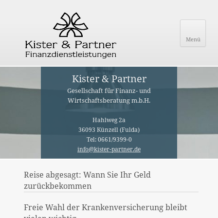
Menü
Kister & Partner
Gesellschaft für Finanz- und
Wirtschaftsberatung m.b.H.
Hahlweg 2a
36093 Künzell (Fulda)
Tel: 0661/9399-0
info@kister-partner.de
Reise abgesagt: Wann Sie Ihr Geld
zurückbekommen
Freie Wahl der Krankenversicherung bleibt