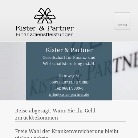
Menü
Kister & Partner
Gesellschaft für Finanz- und
Wirtschaftsberatung m.b.H.
Hahlweg 2a
36093 Künzell (Fulda)
Tel: 0661/9399-0
info@kister-partner.de
Reise abgesagt: Wann Sie Ihr Geld
zurückbekommen
Freie Wahl der Krankenversicherung bleibt