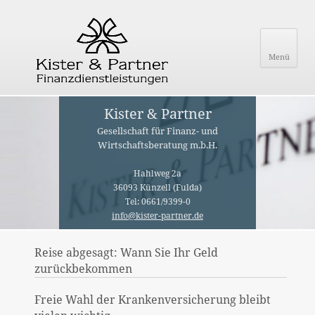
Menü
Kister & Partner
Gesellschaft für Finanz- und
Wirtschaftsberatung m.b.H.
Hahlweg 2a
36093 Künzell (Fulda)
Tel: 0661/9399-0
info@kister-partner.de
Reise abgesagt: Wann Sie Ihr Geld
zurückbekommen
Freie Wahl der Krankenversicherung bleibt