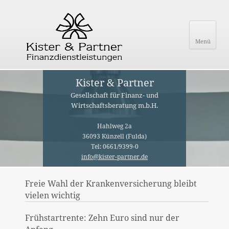
Menü
Kister & Partner
Gesellschaft für Finanz- und
Wirtschaftsberatung m.b.H.
Hahlweg 2a
36093 Künzell (Fulda)
Tel: 0661/9399-0
info@kister-partner.de
Freie Wahl der Krankenversicherung bleibt
vielen wichtig
Frühstartrente: Zehn Euro sind nur der