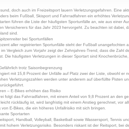
esund, doch auch im Freizeitsport lauern Verletzungsgefahren. Eine aktu
ders beim Fußball, Skisport und Fahrradfahren ein erhöhtes Verletzung
tarten führen die Liste der häufigsten Sportunfälle an, wie aus eine
en Versicherers für das Jahr 2023 hervorgeht. Zu beachten ist dabei, d
land sind.
pitzenreiter bei Sportunfällen
ozent aller registrierten Sportunfälle steht der Fußball unangefochten an
im Vergleich zum Vorjahr zeigt der Zehnjahres-Trend, dass die Zahl der
ist. Die häufigsten Verletzungen in dieser Sportart sind Knochenbrüche
 Gefährlich trotz Saisonbegrenzung
ngiert mit 15,8 Prozent der Unfälle auf Platz zwei der Liste, obwohl e
hohen Verletzungszahlen werden unter anderem auf überfüllte Pisten un
zurückgeführt.
ren – E-Bikes erhöhen das Risiko
rei folgt das Fahrradfahren, mit einem Anteil von 9,8 Prozent an den 
 leicht rückläufig ist, wird langfristig mit einem Anstieg gerechnet, vo
 von E-Bikes, die ein höheres Unfallrisiko mit sich bringen.
kante Sportarten
itsport, Handball, Volleyball, Basketball sowie Wassersport, Tennis u
mit hohem Verletzungsrisiko. Besonders riskant ist der Reitsport, bei 