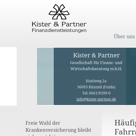
Über uns
Kister & Partner
Gesellschaft für Finanz- und
Wirtschaftsberatung m.b.H.
Hahlweg 2a
36093 Künzell (Fulda)
Tel: 0661/9399-0
info@kister-partner.de
Häufi
Freie Wahl der
Fahrr
Krankenversicherung bleibt