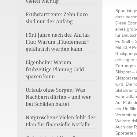
vielen wichtig
Sport ist g
Frühstartrente: Zehn Euro
dass beson
sind nur der Anfang
Diese Spor
eines groß
Fünf Jahre nach der Ahrtal-
für Deutsch
Flut: Warum „Flutdemenz“
Fußball – S
Mit 33,9 Pr
gefährlich werden kann
Rückgangs 
gestiegen 
Eigenheim: Warum
Zerrungen.
frühzeitige Planung Geld
Skisport –
sparen kann
Skisport ra
wird. Die 
Urlaub ohne Sorgen: Was
Skifahren 
Nachbarn dürfen – und wer
Fahrradfah
Auf Platz d
bei Schäden haftet
der Unfälle
Verbreitung
Notgroschen? Vielen fehlt der
Weitere ris
Plan für finanzielle Notfälle
Auch der Re
Sportarten 