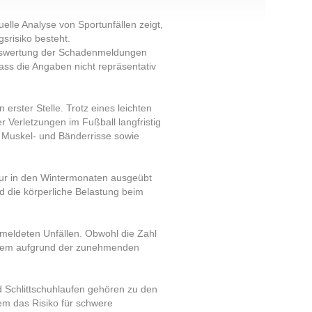
elle Analyse von Sportunfällen zeigt,
srisiko besteht.
r Auswertung der Schadenmeldungen
ass die Angaben nicht repräsentativ
 erster Stelle. Trotz eines leichten
 Verletzungen im Fußball langfristig
, Muskel- und Bänderrisse sowie
r nur in den Wintermonaten ausgeübt
d die körperliche Belastung beim
gemeldeten Unfällen. Obwohl die Zahl
r allem aufgrund der zunehmenden
nd Schlittschuhlaufen gehören zu den
dem das Risiko für schwere