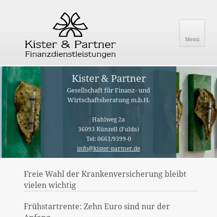
Menü
Kister & Partner
Gesellschaft für Finanz- und
Wirtschaftsberatung m.b.H.
Hahlweg 2a
36093 Künzell (Fulda)
Tel: 0661/9399-0
info@kister-partner.de
Freie Wahl der Krankenversicherung bleibt
vielen wichtig
Frühstartrente: Zehn Euro sind nur der