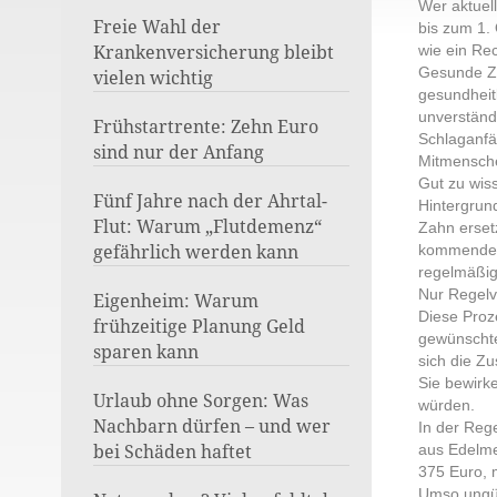
Wer aktuel
Freie Wahl der
bis zum 1.
Krankenversicherung bleibt
wie ein Rec
Gesunde Zä
vielen wichtig
gesundheit
unverständ
Frühstartrente: Zehn Euro
Schlaganfä
sind nur der Anfang
Mitmensche
Gut zu wis
Fünf Jahre nach der Ahrtal-
Hintergrun
Flut: Warum „Flutdemenz“
Zahn erset
gefährlich werden kann
kommendem 
regelmäßig
Nur Regelv
Eigenheim: Warum
Diese Proz
frühzeitige Planung Geld
gewünschte
sparen kann
sich die Z
Sie bewirk
Urlaub ohne Sorgen: Was
würden.
Nachbarn dürfen – und wer
In der Reg
bei Schäden haftet
aus Edelmet
375 Euro, 
Umso ungün