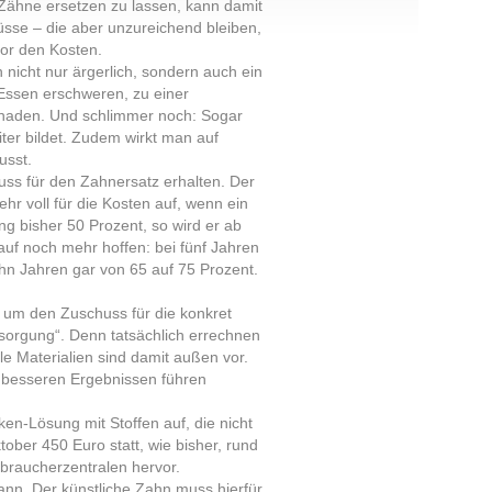
Zähne ersetzen zu lassen, kann damit
sse – die aber unzureichend bleiben,
vor den Kosten.
icht nur ärgerlich, sondern auch ein
 Essen erschweren, zu einer
schaden. Und schlimmer noch: Sogar
ter bildet. Zudem wirkt man auf
usst.
ss für den Zahnersatz erhalten. Der
r voll für die Kosten auf, wenn ein
 bisher 50 Prozent, so wird er ab
uf noch mehr hoffen: bei fünf Jahren
hn Jahren gar von 65 auf 75 Prozent.
 um den Zuschuss für die konkret
sorgung“. Denn tatsächlich errechnen
e Materialien sind damit außen vor.
 besseren Ergebnissen führen
en-Lösung mit Stoffen auf, die nicht
tober 450 Euro statt, wie bisher, rund
braucherzentralen hervor.
nn. Der künstliche Zahn muss hierfür