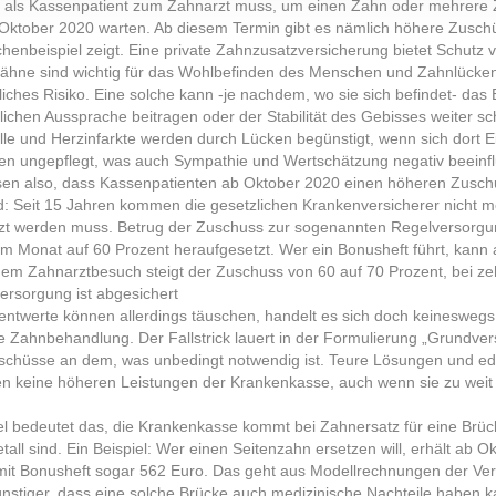
l als Kassenpatient zum Zahnarzt muss, um einen Zahn oder mehrere 
 Oktober 2020 warten. Ab diesem Termin gibt es nämlich höhere Zuschü
henbeispiel zeigt. Eine private Zahnzusatzversicherung bietet Schutz 
hne sind wichtig für das Wohlbefinden des Menschen und Zahnlücken n
liches Risiko. Eine solche kann -je nachdem, wo sie sich befindet- das
lichen Aussprache beitragen oder der Stabilität des Gebisses weiter 
lle und Herzinfarkte werden durch Lücken begünstigt, wenn sich dort Ei
n ungepflegt, was auch Sympathie und Wertschätzung negativ beeinfl
sen also, dass Kassenpatienten ab Oktober 2020 einen höheren Zuschu
d: Seit 15 Jahren kommen die gesetzlichen Krankenversicherer nicht meh
zt werden muss. Betrug der Zuschuss zur sogenannten Regelversorgung
Monat auf 60 Prozent heraufgesetzt. Wer ein Bonusheft führt, kann a
em Zahnarztbesuch steigt der Zuschuss von 60 auf 70 Prozent, bei ze
ersorgung ist abgesichert
entwerte können allerdings täuschen, handelt es sich doch keineswegs
 Zahnbehandlung. Der Fallstrick lauert in der Formulierung „Grundver
uschüsse an dem, was unbedingt notwendig ist. Teure Lösungen und edl
en keine höheren Leistungen der Krankenkasse, auch wenn sie zu weit
el bedeutet das, die Krankenkasse kommt bei Zahnersatz für eine Brück
all sind. Ein Beispiel: Wer einen Seitenzahn ersetzen will, erhält ab Ok
mit Bonusheft sogar 562 Euro. Das geht aus Modellrechnungen der Ver
stiger, dass eine solche Brücke auch medizinische Nachteile haben ka