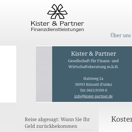
Über uns
Kister & Partner
Gesellschaft für Finanz- und
Wirtschaftsberatung m.b.H.
Hahlweg 2a
36093 Künzell (Fulda)
Tel: 0661/9399-0
info@kister-partner.de
Koste
Reise abgesagt: Wann Sie Ihr
Geld zurückbekommen