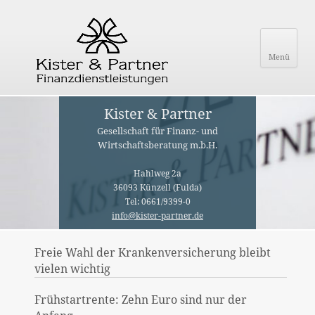
Menü
Kister & Partner
Gesellschaft für Finanz- und
Wirtschaftsberatung m.b.H.
Hahlweg 2a
36093 Künzell (Fulda)
Tel: 0661/9399-0
info@kister-partner.de
Freie Wahl der Krankenversicherung bleibt
vielen wichtig
Frühstartrente: Zehn Euro sind nur der