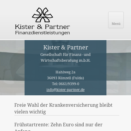
Menü
Kister & Partner
Gesellschaft für Finanz- und
Wirtschaftsberatung m.b.H.
Hahlweg 2a
36093 Künzell (Fulda)
Tel: 0661/9399-0
info@kister-partner.de
Freie Wahl der Krankenversicherung bleibt
vielen wichtig
Frühstartrente: Zehn Euro sind nur der