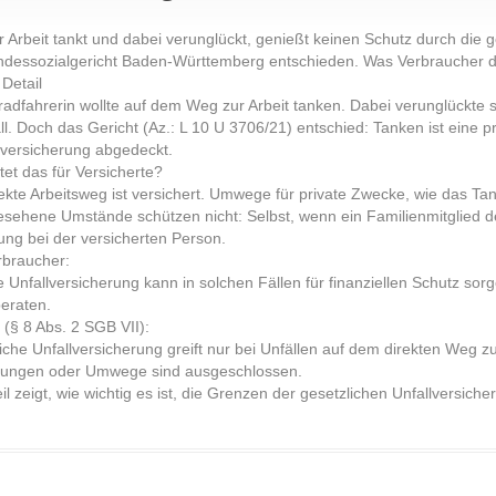
 Arbeit tankt und dabei verunglückt, genießt keinen Schutz durch die g
ndessozialgericht Baden-Württemberg entschieden. Was Verbraucher da
 Detail
radfahrerin wollte auf dem Weg zur Arbeit tanken. Dabei verunglückte 
ll. Doch das Gericht (Az.: L 10 U 3706/21) entschied: Tanken ist eine pr
versicherung abgedeckt.
et das für Versicherte?
ekte Arbeitsweg ist versichert. Umwege für private Zwecke, wie das Tank
sehene Umstände schützen nicht: Selbst, wenn ein Familienmitglied den 
ung bei der versicherten Person.
rbraucher:
e Unfallversicherung kann in solchen Fällen für finanziellen Schutz sor
beraten.
(§ 8 Abs. 2 SGB VII):
iche Unfallversicherung greift nur bei Unfällen auf dem direkten Weg zu
hungen oder Umwege sind ausgeschlossen.
il zeigt, wie wichtig es ist, die Grenzen der gesetzlichen Unfallversich