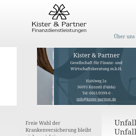
Über uns
Kister & Partner
Gesellschaft für Finanz- und
Wirtschaftsberatung m.b.H.
Hahlweg 2a
36093 Künzell (Fulda)
Tel: 0661/9399-0
info@kister-partner.de
Unfal
Freie Wahl der
Unfal
Krankenversicherung bleibt