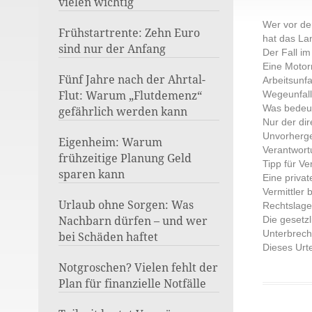
vielen wichtig
Wer vor der
Frühstartrente: Zehn Euro
hat das La
sind nur der Anfang
Der Fall im
Eine Motor
Fünf Jahre nach der Ahrtal-
Arbeitsunfa
Flut: Warum „Flutdemenz“
Wegeunfall
Was bedeut
gefährlich werden kann
Nur der dir
Unvorherge
Eigenheim: Warum
Verantwort
frühzeitige Planung Geld
Tipp für Ve
sparen kann
Eine privat
Vermittler 
Urlaub ohne Sorgen: Was
Rechtslage 
Nachbarn dürfen – und wer
Die gesetzl
Unterbrec
bei Schäden haftet
Dieses Urte
Notgroschen? Vielen fehlt der
Plan für finanzielle Notfälle