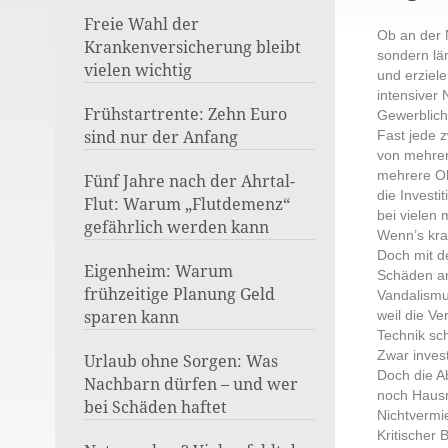
Freie Wahl der
Ob an der 
Krankenversicherung bleibt
sondern lä
vielen wichtig
und erziele
intensiver 
Frühstartrente: Zehn Euro
Gewerblich
sind nur der Anfang
Fast jede 
von mehrer
mehrere Ob
Fünf Jahre nach der Ahrtal-
die Invest
Flut: Warum „Flutdemenz“
bei vielen 
gefährlich werden kann
Wenn’s kra
Doch mit d
Eigenheim: Warum
Schäden an
frühzeitige Planung Geld
Vandalismus
sparen kann
weil die Ve
Technik sch
Zwar inves
Urlaub ohne Sorgen: Was
Doch die A
Nachbarn dürfen – und wer
noch Hausr
bei Schäden haftet
Nichtvermie
Kritischer 