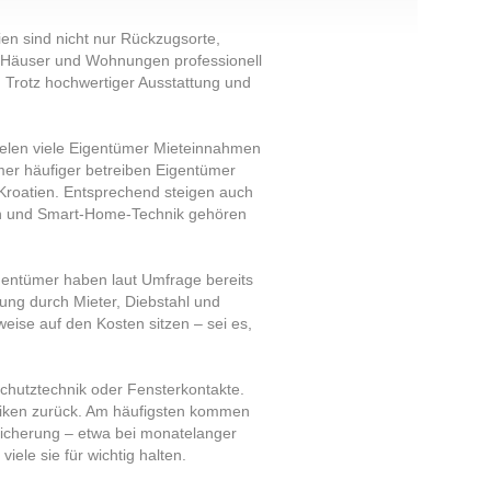
en sind nicht nur Rückzugsorte,
e Häuser und Wohnungen professionell
: Trotz hochwertiger Ausstattung und
zielen viele Eigentümer Mieteinnahmen
er häufiger betreiben Eigentümer
 Kroatien. Entsprechend steigen auch
nen und Smart-Home-Technik gehören
gentümer haben laut Umfrage bereits
ung durch Mieter, Diebstahl und
weise auf den Kosten sitzen – sei es,
schutztechnik oder Fensterkontakte.
isiken zurück. Am häufigsten kommen
sicherung – etwa bei monatelanger
ele sie für wichtig halten.