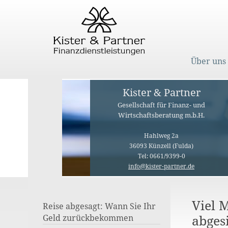
Über uns
Kister & Partner
Gesellschaft für Finanz- und
Wirtschaftsberatung m.b.H.
Hahlweg 2a
36093 Künzell (Fulda)
Tel: 0661/9399-0
info@kister-partner.de
Viel 
Reise abgesagt: Wann Sie Ihr
abges
Geld zurückbekommen