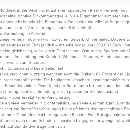
Nordsee, in den Alpen oder auf einer spanischen Insel – Ferienimmobili
ngst eine wichtige Einkommensquelle. Viele Eigentümer vermieten ihr
n damit teils beachtliche Einnahmen. Doch eine aktuelle Umfrage zeigt
Nutzung ist der Versicherungsschutz oft lückenhaft.
e Vermietung im Aufwind
zweite Ferienimmobilie wird inzwischen gewerblich vermietet. Dabei er
en zehntausend Euro jährlich – manche sogar über 300.000 Euro. Imm
jekte gleichzeitig, vor allem in Deutschland, Österreich, Spanien oder
itionen in Ausstattung und Komfort. Whirlpools, Saunen, E-Ladestatio
mittlerweile zum Standard.
cht: Schäden sind keine Seltenheit
er gewerblichen Nutzung wachsen auch die Risiken. 87 Prozent der Ei
 ihrer Immobilie erlebt. Die häufigsten Ursachen: unsachgemäße Nutz
. Besonders bitter: Zwei Drittel der Betroffenen blieben zumindest teil
rsicherung nicht leistete oder gar kein passender Schutz bestand.
ützt – aber ersetzt keine Versicherung
tieren viele Vermieter in Sicherheitslösungen wie Alarmanlagen, Brand
bsicherung durch Versicherungen bleibt oft hinter den tatsächlichen R
at- oder Gebäudeversicherungen zum Einsatz. Eine Ertragsausfallver
tbarkeit nach einem Schaden – besitzen hingegen nur wenige, obwohl vi
Blick auf Standardverträge lohnt sich