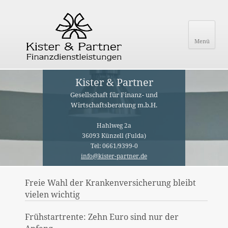
Menü
Kister & Partner
Gesellschaft für Finanz- und
Wirtschaftsberatung m.b.H.
Hahlweg 2a
36093 Künzell (Fulda)
Tel: 0661/9399-0
info@kister-partner.de
Freie Wahl der Krankenversicherung bleibt
vielen wichtig
Frühstartrente: Zehn Euro sind nur der