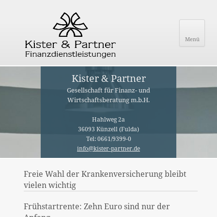
Menü
Kister & Partner
Gesellschaft für Finanz- und
Wirtschaftsberatung m.b.H.
Hahlweg 2a
36093 Künzell (Fulda)
Tel: 0661/9399-0
info@kister-partner.de
Freie Wahl der Krankenversicherung bleibt
vielen wichtig
Frühstartrente: Zehn Euro sind nur der