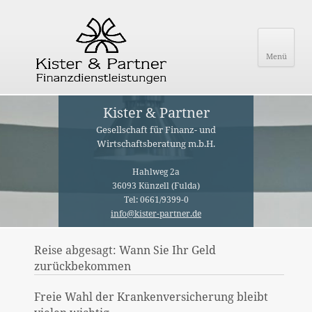
Menü
Kister & Partner
Gesellschaft für Finanz- und
Wirtschaftsberatung m.b.H.
Hahlweg 2a
36093 Künzell (Fulda)
Tel: 0661/9399-0
info@kister-partner.de
Reise abgesagt: Wann Sie Ihr Geld
zurückbekommen
Freie Wahl der Krankenversicherung bleibt