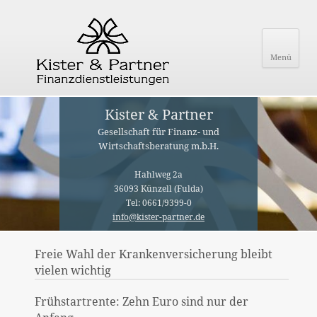
Menü
Kister & Partner
Gesellschaft für Finanz- und
Wirtschaftsberatung m.b.H.
Hahlweg 2a
36093 Künzell (Fulda)
Tel: 0661/9399-0
info@kister-partner.de
Freie Wahl der Krankenversicherung bleibt
vielen wichtig
Frühstartrente: Zehn Euro sind nur der