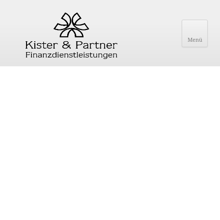
Menü
Archiv für August 2019
Entlastungsgesetz Pflege
für
Von
kisterundpartner
|
Kommentare deaktiviert
Entlastungsgesetz
Pflege
Die Bundesregierung will Kinder beim sogenannten
Elternunterhalt entlasten: Künftig sollen Angehörige für
stationäre Pflegekosten nur noch zahlen, wenn sie mehr als
100.000 Euro brutto im Jahr verdienen. Das Gesetz würde
vielen Bürgern, die aktuell von hohen Pflegekosten betroffen
sind, enorm helfen. Doch schon regt sich Widerstand der Städte